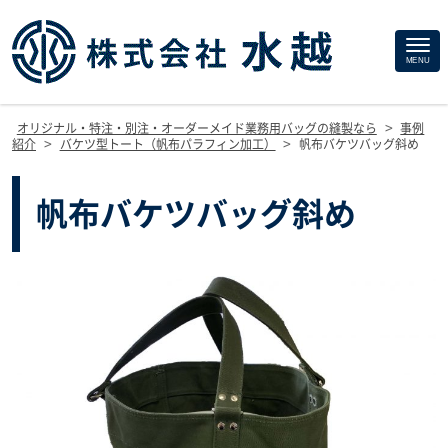
Site
MENU
Footer
>
オリジナル・特注・別注・オーダーメイド業務用バッグの縫製なら
事例
>
>
紹介
バケツ型トート（帆布パラフィン加工）
帆布バケツバッグ斜め
帆布バケツバッグ斜め