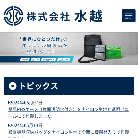
Site
MENU
Footer
トピックス
2024年06月07日
簡易PHSケース（片面透明穴付き）をナイロン生地と透明ビニ
ールにて作製しました。
2024年05月14日
検査機器収納バッグをナイロン生地で全面に緩衝材入りで作製