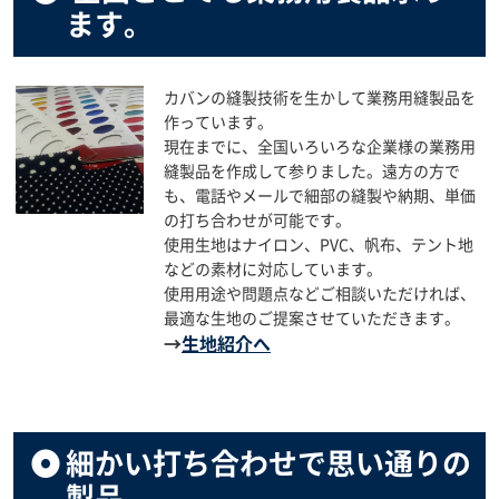
ます。
カバンの縫製技術を生かして業務用縫製品を
作っています。
現在までに、全国いろいろな企業様の業務用
縫製品を作成して参りました。遠方の方で
も、電話やメールで細部の縫製や納期、単価
の打ち合わせが可能です。
使用生地はナイロン、PVC、帆布、テント地
などの素材に対応しています。
使用用途や問題点などご相談いただければ、
最適な生地のご提案させていただきます。
→
生地紹介へ
細かい打ち合わせで思い通りの
製品