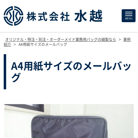
Site
MENU
Footer
>
オリジナル・特注・別注・オーダーメイド業務用バッグの縫製なら
事例
>
紹介
A4用紙サイズのメールバッグ
A4用紙サイズのメールバッ
グ